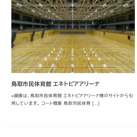
鳥取市民体育館 エネトピアアリーナ
※画像は、鳥取市民体育館 エネトピアアリーナ様のサイトから引
用しています。 コート概要 鳥取市民体育 […]