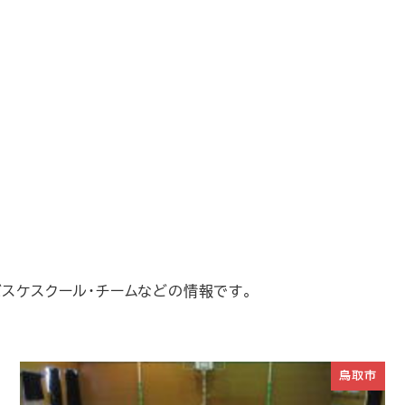
バスケスクール・チームなどの情報です。
鳥取市