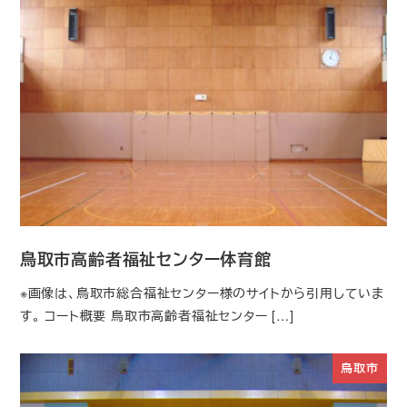
鳥取市高齢者福祉センター体育館
※画像は、鳥取市総合福祉センター様のサイトから引用していま
す。 コート概要 鳥取市高齢者福祉センター […]
鳥取市