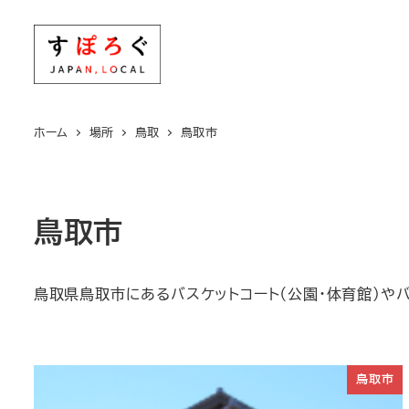
メ
イ
ン
コ
ン
ホーム
場所
鳥取
鳥取市
テ
ン
ツ
鳥取市
へ
移
動
鳥取県鳥取市にあるバスケットコート（公園・体育館）や
鳥取市