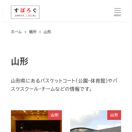
メ
イ
MENU
ン
コ
ホーム
場所
山形
ン
テ
ン
山形
ツ
へ
移
山形県にあるバスケットコート（公園・体育館）やバ
動
スケスクール・チームなどの情報です。
山形
山形