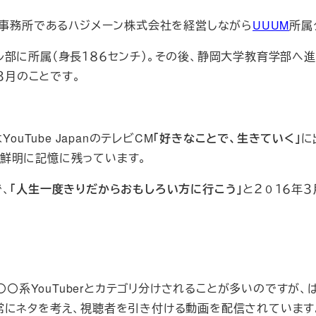
人事務所であるハジメーン株式会社を経営しながら
UUUM
所属
に所属（身長１８６センチ）。その後、静岡大学教育学部へ進学
３月のことです。
uTube JapanのテレビCM
「好きなことで、生きていく」
に
鮮明に記憶に残っています。
、
「人生一度きりだからおもしろい方に行こう」
と２０１６年
〇系YouTuberとカテゴリ分けされることが多いのですが、は
常にネタを考え、視聴者を引き付ける動画を配信されています