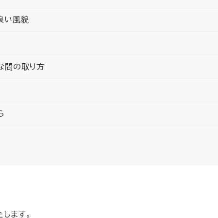
良い風貌
な間の取り方
ら
たします。