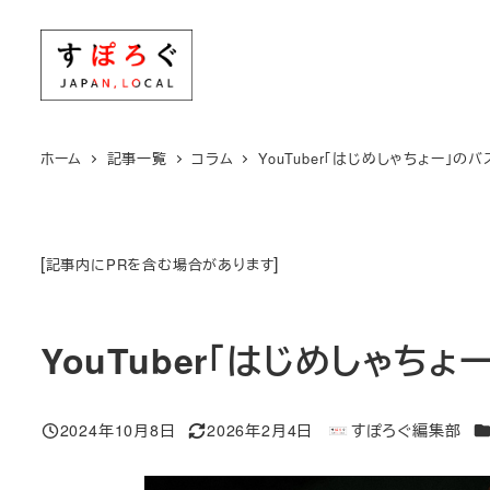
メ
イ
ン
コ
ン
ホーム
記事一覧
コラム
YouTuber「はじめしゃちょー」
テ
ン
ツ
[
]
記事内にPRを含む場合があります
へ
移
動
YouTuber「はじめしゃ
カ
2024年10月8日
2026年2月4日
すぽろぐ編集部
投稿日
更新日
著
者