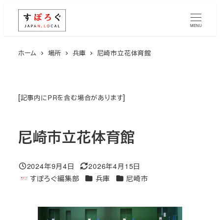
メ
イ
MENU
ン
コ
ホーム
場所
兵庫
尼崎市立花体育館
ン
テ
ン
[
]
記事内にPRを含む場合があります
ツ
へ
尼崎市立花体育館
移
動
2024年9月4日
2026年4月15日
投稿日
更新日
エリア
エリア
すぽろぐ編集部
兵庫
尼崎市
著
者