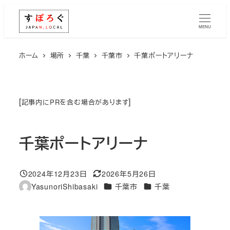
メ
イ
MENU
ン
コ
ホーム
場所
千葉
千葉市
千葉ポートアリーナ
ン
テ
ン
[
]
記事内にPRを含む場合があります
ツ
へ
千葉ポートアリーナ
移
動
2024年12月23日
2026年5月26日
投稿日
更新日
エリア
エリア
YasunoriShibasaki
千葉市
千葉
著
者