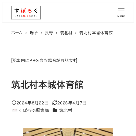
メ
イ
MENU
ン
コ
ホーム
場所
長野
筑北村
筑北村本城体育館
ン
テ
ン
[
]
記事内にPRを含む場合があります
ツ
へ
筑北村本城体育館
移
動
2024年8月22日
2026年4月7日
投稿日
更新日
エリア
すぽろぐ編集部
筑北村
著
者