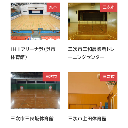
呉市
三次市
I H I アリーナ呉（呉市
三次市三和農業者トレ
体育館）
ーニングセンター
三次市
三次市
三次市三良坂体育館
三次市上田体育館