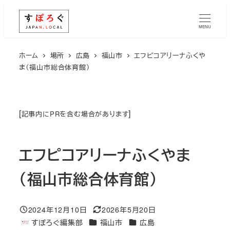
メ
イ
MENU
ン
コ
ホーム
場所
広島
福山市
エフピコアリーナふくや
ま（福山市総合体育館）
ン
テ
ン
ツ
[
]
記事内にPRを含む場合があります
へ
移
エフピコアリーナふくやま
動
（福山市総合体育館）
2024年12月10日
2026年5月20日
投稿日
更新日
エリア
エリア
すぽろぐ編集部
福山市
広島
著