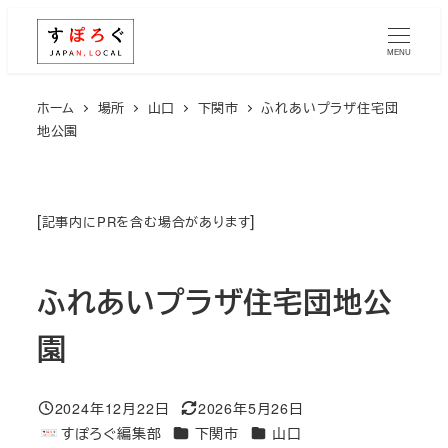
メ
イ
MENU
ン
コ
ホーム
場所
山口
下関市
ふれあいプラザ住宅団
地公園
ン
テ
ン
ツ
[
]
記事内にPRを含む場合があります
へ
移
ふれあいプラザ住宅団地公
動
園
2024年12月22日
2026年5月26日
投稿日
更新日
エリア
エリア
すぽろぐ編集部
下関市
山口
著