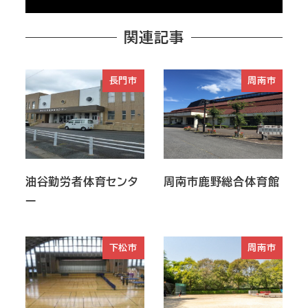
関連記事
長門市
周南市
油谷勤労者体育センタ
周南市鹿野総合体育館
ー
下松市
周南市