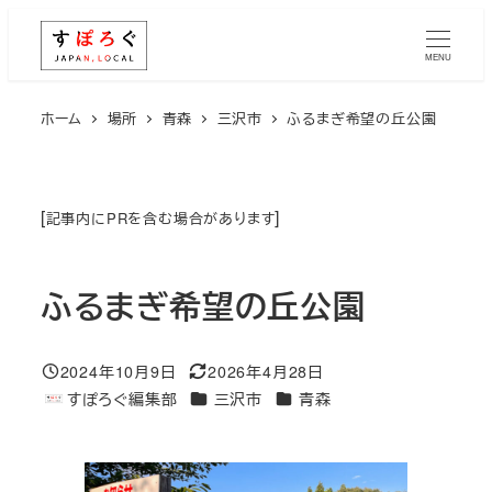
メ
イ
MENU
ン
コ
ホーム
場所
青森
三沢市
ふるまぎ希望の丘公園
ン
テ
ン
[
]
記事内にPRを含む場合があります
ツ
へ
ふるまぎ希望の丘公園
移
動
2024年10月9日
2026年4月28日
投稿日
更新日
エリア
エリア
すぽろぐ編集部
三沢市
青森
著
者