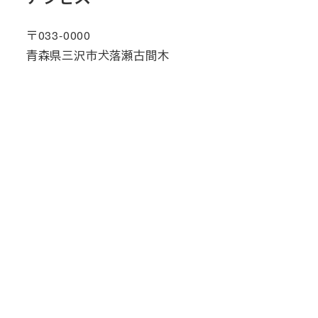
〒033-0000
青森県三沢市犬落瀬古間木