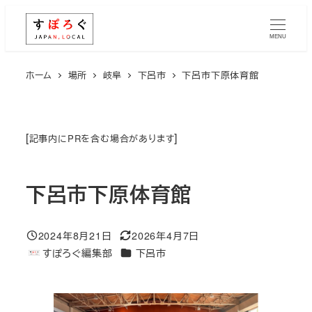
メ
イ
MENU
ン
コ
ホーム
場所
岐阜
下呂市
下呂市下原体育館
ン
テ
ン
[
]
記事内にPRを含む場合があります
ツ
へ
下呂市下原体育館
移
動
2024年8月21日
2026年4月7日
投稿日
更新日
エリア
すぽろぐ編集部
下呂市
著
者