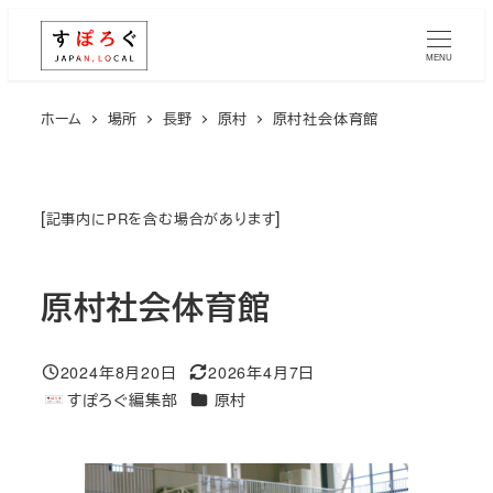
メ
イ
MENU
ン
コ
ホーム
場所
長野
原村
原村社会体育館
ン
テ
ン
[
]
記事内にPRを含む場合があります
ツ
へ
原村社会体育館
移
動
2024年8月20日
2026年4月7日
投稿日
更新日
エリア
すぽろぐ編集部
原村
著
者