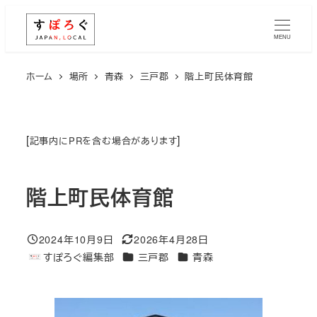
メ
イ
MENU
ン
コ
ホーム
場所
青森
三戸郡
階上町民体育館
ン
テ
ン
[
]
記事内にPRを含む場合があります
ツ
へ
階上町民体育館
移
動
2024年10月9日
2026年4月28日
投稿日
更新日
エリア
エリア
すぽろぐ編集部
三戸郡
青森
著
者