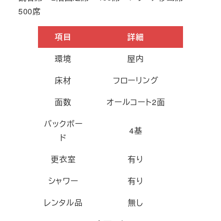
500席
項目
詳細
環境
屋内
床材
フローリング
面数
オールコート2面
バックボー
4基
ド
更衣室
有り
シャワー
有り
レンタル品
無し