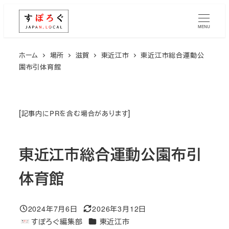
メ
イ
MENU
ン
コ
ホーム
場所
滋賀
東近江市
東近江市総合運動公
園布引体育館
ン
テ
ン
ツ
[
]
記事内にPRを含む場合があります
へ
移
東近江市総合運動公園布引
動
体育館
2024年7月6日
2026年3月12日
投稿日
更新日
エリア
すぽろぐ編集部
東近江市
著