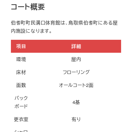
コート概要
伯耆町町民溝口体育館は、鳥取県伯耆町にある屋
内施設になります。
項目
詳細
環境
屋内
床材
フローリング
面数
オールコート2面
バック
4基
ボード
更衣室
有り