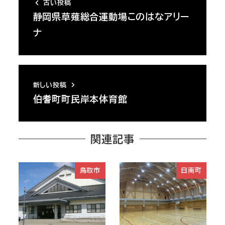
古い投稿
静岡県草薙総合運動場このはなアリー
ナ
新しい投稿
伯耆町町民岸本体育館
関連記事
鳥取市
日南町