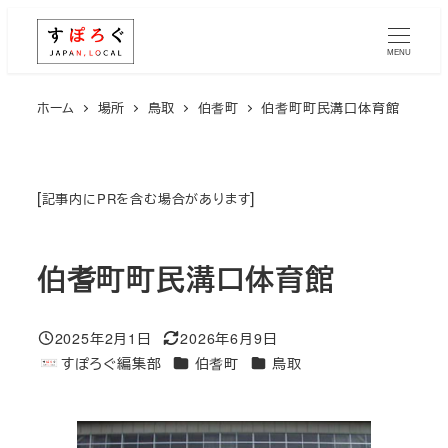
メ
イ
MENU
ン
コ
ホーム
場所
鳥取
伯耆町
伯耆町町民溝口体育館
ン
テ
ン
[
]
記事内にPRを含む場合があります
ツ
へ
伯耆町町民溝口体育館
移
動
2025年2月1日
2026年6月9日
投稿日
更新日
エリア
エリア
すぽろぐ編集部
伯耆町
鳥取
著
者