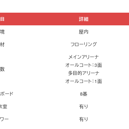
項目
詳細
環境
屋内
床材
フローリング
メインアリーナ
オールコート：3面
面数
多目的アリーナ
オールコート：1面
クボード
8基
衣室
有り
ャワー
有り