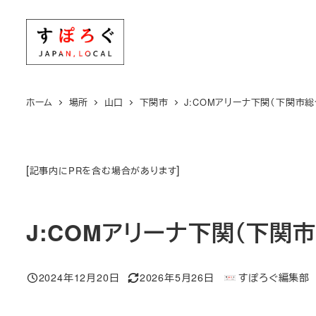
メ
イ
ン
コ
ン
ホーム
場所
山口
下関市
J:COMアリーナ下関（下関市
テ
ン
ツ
[
]
記事内にPRを含む場合があります
へ
移
動
J:COMアリーナ下関（下関
2024年12月20日
2026年5月26日
すぽろぐ編集部
投稿日
更新日
著
者