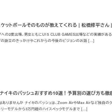
ケットボールそのものが教えてくれる | 松橋修平さん | N
ップへの2度出場、男女ともにU15 CLUB GAMES出場などの実績が
ブの設立のきっかけやこれからの今後のビジョンのお話 […]
新】ナイキのバッシュおすすめ10選！予算別の選び方も徹
ありませんか ナイキのバッシュは、Zoom AirやMax Airなど独
ントリーモデルから3万円超のハイスペックモデルまで […]