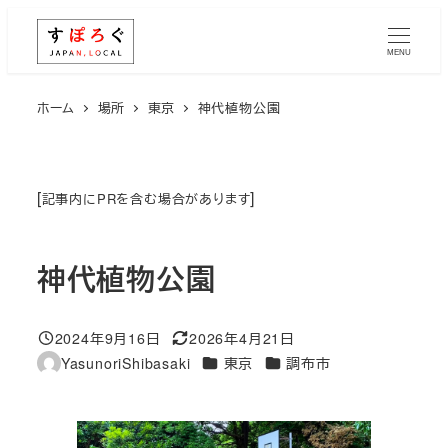
メ
イ
MENU
ン
コ
ホーム
場所
東京
神代植物公園
ン
テ
ン
[
]
記事内にPRを含む場合があります
ツ
へ
神代植物公園
移
動
2024年9月16日
2026年4月21日
投稿日
更新日
エリア
エリア
YasunoriShibasaki
東京
調布市
著
者