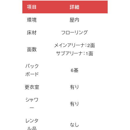
項目
詳細
環境
屋内
床材
フローリング
メインアリーナ：2面
面数
サブアリーナ：1面
バック
6基
ボード
更衣室
有り
シャワ
有り
ー
レンタ
なし
ル品