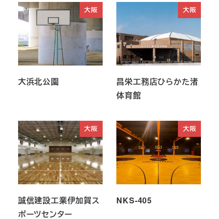
大阪
大阪
大浜北公園
昌栄工務店ひらかた渚
体育館
大阪
大阪
誠信建設工業伊加賀ス
NKS-405
ポーツセンター