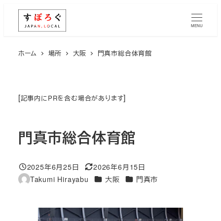
メ
イ
MENU
ン
コ
ホーム
場所
大阪
門真市総合体育館
ン
テ
ン
[
]
記事内にPRを含む場合があります
ツ
へ
門真市総合体育館
移
動
2025年6月25日
2026年6月15日
投稿日
更新日
エリア
エリア
Takumi Hirayabu
大阪
門真市
著
者