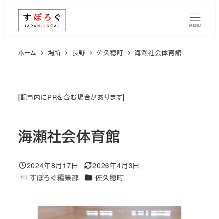
メ
イ
MENU
ン
コ
ホーム
場所
長野
佐久穂町
海瀬社会体育館
ン
テ
ン
[
]
記事内にPRを含む場合があります
ツ
へ
海瀬社会体育館
移
動
2024年8月17日
2026年4月3日
投稿日
更新日
エリア
すぽろぐ編集部
佐久穂町
著
者