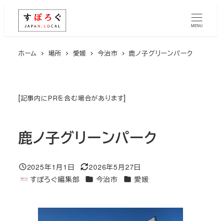
メ
イ
MENU
ン
コ
ホーム
場所
愛媛
今治市
鹿ノ子グリーンパーク
ン
テ
ン
[
]
記事内にPRを含む場合があります
ツ
へ
鹿ノ子グリーンパーク
移
動
2025年1月1日
2026年5月27日
投稿日
更新日
エリア
エリア
すぽろぐ編集部
今治市
愛媛
著
者