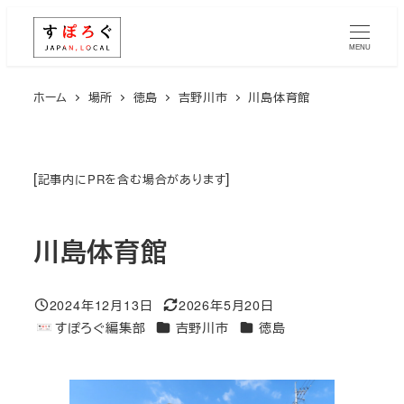
メ
イ
MENU
ン
コ
ホーム
場所
徳島
吉野川市
川島体育館
ン
テ
ン
[
]
記事内にPRを含む場合があります
ツ
へ
川島体育館
移
動
2024年12月13日
2026年5月20日
投稿日
更新日
エリア
エリア
すぽろぐ編集部
吉野川市
徳島
著
者