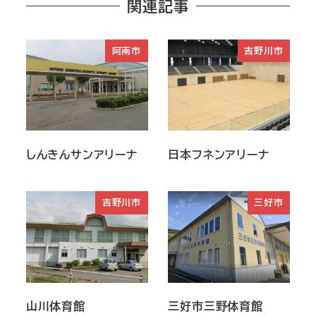
関連記事
阿南市
吉野川市
しんきんサンアリーナ
日本フネンアリーナ
吉野川市
三好市
山川体育館
三好市三野体育館