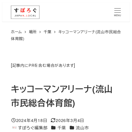
メ
イ
MENU
ン
コ
ホーム
場所
千葉
キッコーマンアリーナ(流山市民総合
体育館)
ン
テ
ン
ツ
[
]
記事内にPRを含む場合があります
へ
移
キッコーマンアリーナ(流山
動
市民総合体育館)
2024年4月18日
2026年3月4日
投稿日
更新日
エリア
エリア
すぽろぐ編集部
千葉
流山市
著