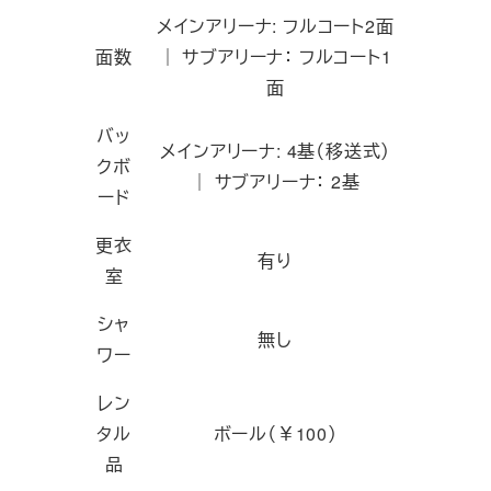
メインアリーナ: フルコート2面
面数
｜ サブアリーナ： フルコート1
面
バッ
メインアリーナ: 4基（移送式）
クボ
｜ サブアリーナ： 2基
ード
更衣
有り
室
シャ
無し
ワー
レン
タル
ボール（￥100）
品