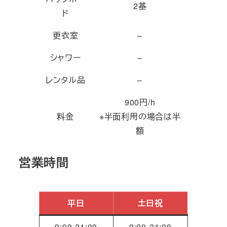
2基
ド
更衣室
–
シャワー
–
レンタル品
–
900円/h
料金
※半面利用の場合は半
額
営業時間
平日
土日祝
9:00‐21:00
9:00‐21:00