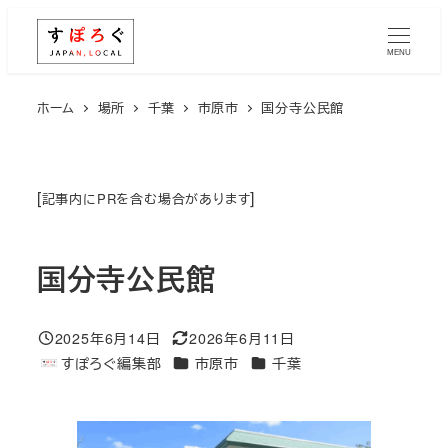
メ
イ
MENU
ン
コ
ホーム
場所
千葉
市原市
国分寺公民館
ン
テ
ン
[
]
記事内にPRを含む場合があります
ツ
へ
国分寺公民館
移
動
2025年6月14日
2026年6月11日
投稿日
更新日
エリア
エリア
すぽろぐ編集部
市原市
千葉
著
者