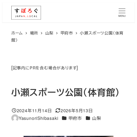
メ
イ
MENU
ン
コ
ホーム
場所
山梨
甲府市
小瀬スポーツ公園（体育
館）
ン
テ
ン
ツ
[
]
記事内にPRを含む場合があります
へ
移
小瀬スポーツ公園（体育館）
動
2024年11月14日
2026年5月13日
投稿日
更新日
エリア
エリア
YasunoriShibasaki
甲府市
山梨
著
者