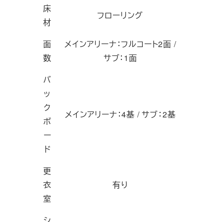
床
フローリング
材
面
メインアリーナ：フルコート2面 /
数
サブ：1面
バ
ッ
ク
メインアリーナ：4基 / サブ：2基
ボ
ー
ド
更
衣
有り
室
シ