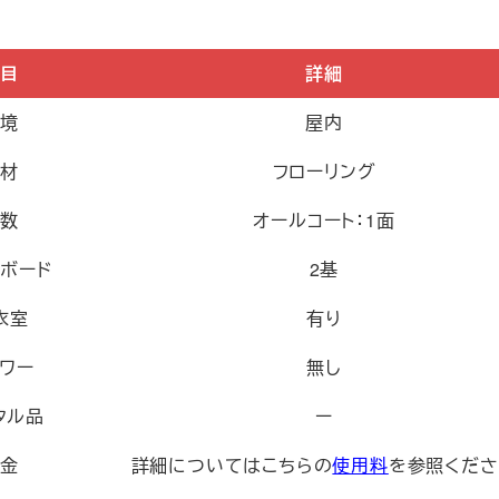
項目
詳細
環境
屋内
床材
フローリング
面数
オールコート：1面
クボード
2基
衣室
有り
ャワー
無し
タル品
ー
料金
詳細についてはこちらの
使用料
を参照くださ