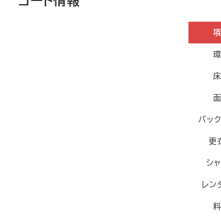
コート情報
バッ
更
シ
レン