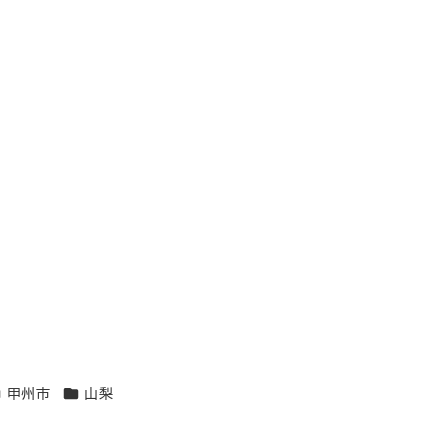
リア
エリア
甲州市
山梨