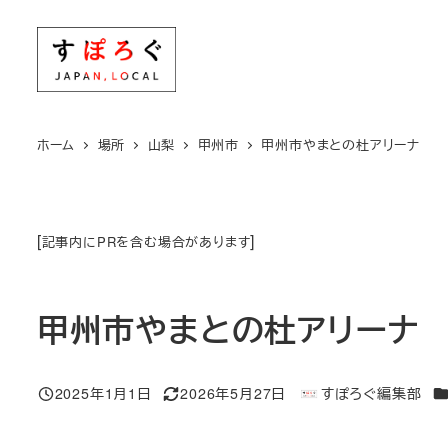
メ
イ
ン
コ
ン
ホーム
場所
山梨
甲州市
甲州市やまとの杜アリーナ
テ
ン
ツ
[
]
記事内にPRを含む場合があります
へ
移
動
甲州市やまとの杜アリーナ
エ
2025年1月1日
2026年5月27日
すぽろぐ編集部
投稿日
更新日
著
者