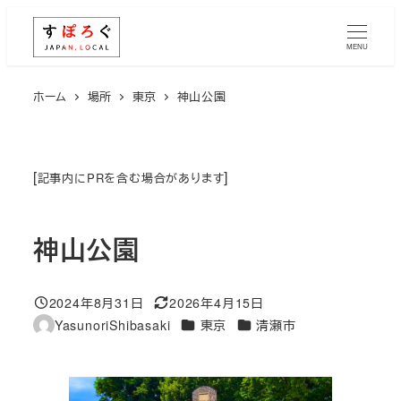
メ
イ
MENU
ン
コ
ホーム
場所
東京
神山公園
ン
テ
ン
[
]
記事内にPRを含む場合があります
ツ
へ
神山公園
移
動
2024年8月31日
2026年4月15日
投稿日
更新日
エリア
エリア
YasunoriShibasaki
東京
清瀬市
著
者