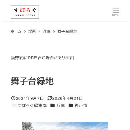
メ
イ
MENU
ン
コ
ホーム
場所
兵庫
舞子台緑地
ン
テ
ン
[
]
記事内にPRを含む場合があります
ツ
へ
舞子台緑地
移
動
2024年9月7日
2026年4月21日
投稿日
更新日
エリア
エリア
すぽろぐ編集部
兵庫
神戸市
著
者