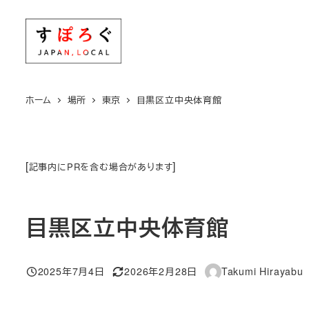
メ
イ
ン
コ
ン
ホーム
場所
東京
目黒区立中央体育館
テ
ン
ツ
[
]
記事内にPRを含む場合があります
へ
移
動
目黒区立中央体育館
2025年7月4日
2026年2月28日
Takumi Hirayabu
投稿日
更新日
著
者