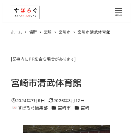
メ
イ
MENU
ン
コ
ホーム
場所
宮崎
宮崎市
宮崎市清武体育館
ン
テ
ン
[
]
記事内にPRを含む場合があります
ツ
へ
宮崎市清武体育館
移
動
2024年7月9日
2026年3月12日
投稿日
更新日
エリア
エリア
すぽろぐ編集部
宮崎市
宮崎
著
者