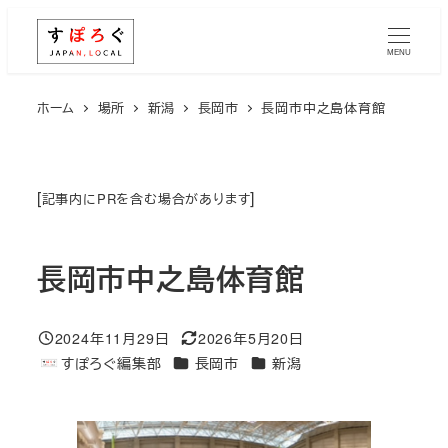
メ
イ
MENU
ン
コ
ホーム
場所
新潟
長岡市
長岡市中之島体育館
ン
テ
ン
[
]
記事内にPRを含む場合があります
ツ
へ
長岡市中之島体育館
移
動
2024年11月29日
2026年5月20日
投稿日
更新日
エリア
エリア
すぽろぐ編集部
長岡市
新潟
著
者