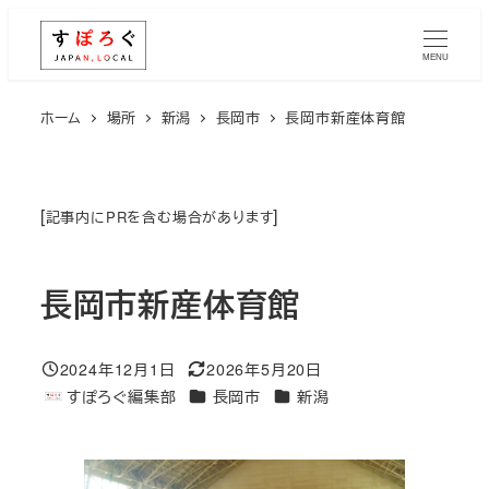
メ
イ
MENU
ン
コ
ホーム
場所
新潟
長岡市
長岡市新産体育館
ン
テ
ン
[
]
記事内にPRを含む場合があります
ツ
へ
長岡市新産体育館
移
動
2024年12月1日
2026年5月20日
投稿日
更新日
エリア
エリア
すぽろぐ編集部
長岡市
新潟
著
者