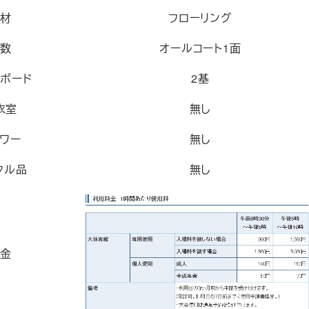
材
フローリング
数
オールコート1面
ボード
2基
衣室
無し
ワー
無し
タル品
無し
金