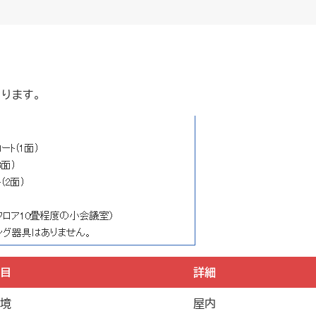
ります。
目
詳細
境
屋内