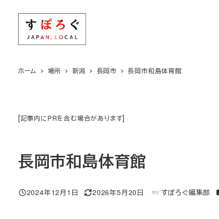
メ
イ
ン
コ
ン
ホーム
場所
新潟
長岡市
長岡市和島体育館
テ
ン
ツ
[
]
記事内にPRを含む場合があります
へ
移
動
長岡市和島体育館
2024年12月1日
2026年5月20日
すぽろぐ編集部
投稿日
更新日
著
者