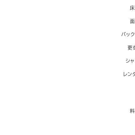
床
面
バック
更
シャ
レン
料