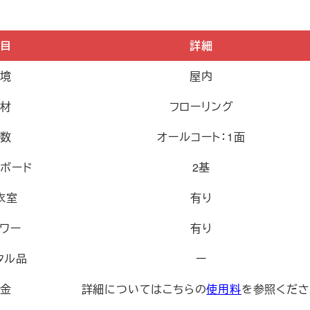
項目
詳細
環境
屋内
床材
フローリング
面数
オールコート：1面
クボード
2基
衣室
有り
ャワー
有り
タル品
ー
料金
詳細についてはこちらの
使用料
を参照くださ