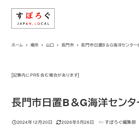
メ
イ
ン
コ
ン
ホーム
場所
山口
長門市
長門市日置B＆G海洋センター
テ
ン
ツ
[
]
記事内にPRを含む場合があります
へ
移
動
長門市日置B＆G海洋センタ
2024年12月20日
2026年5月26日
すぽろぐ編集部
投稿日
更新日
著
者