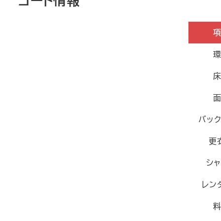
コート情報
バッ
更
シ
レン