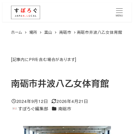
メ
イ
MENU
ン
コ
ホーム
場所
富山
南砺市
​南砺市井波八乙女体育館
ン
テ
ン
[
]
記事内にPRを含む場合があります
ツ
へ
​南砺市井波八乙女体育館
移
動
2024年9月12日
2026年4月21日
投稿日
更新日
エリア
すぽろぐ編集部
南砺市
著
者