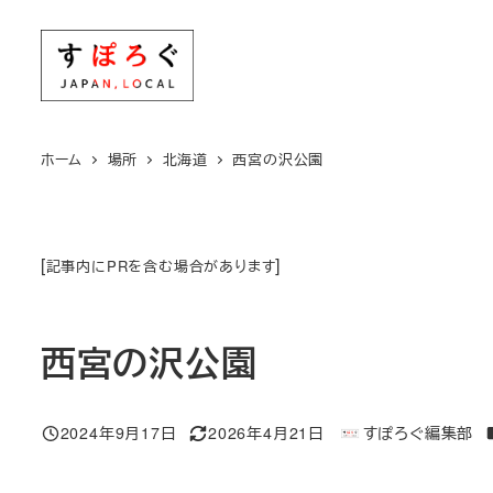
メ
イ
ン
コ
ン
ホーム
場所
北海道
西宮の沢公園
テ
ン
ツ
[
]
記事内にPRを含む場合があります
へ
移
動
西宮の沢公園
2024年9月17日
2026年4月21日
すぽろぐ編集部
投稿日
更新日
著
者