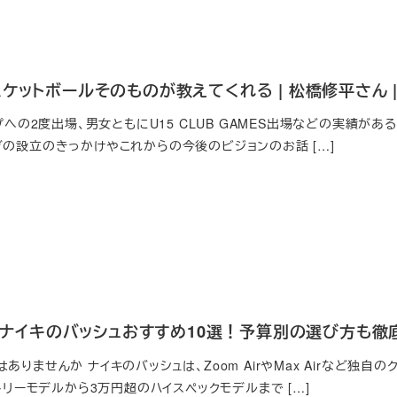
ケットボールそのものが教えてくれる | 松橋修平さん | N
ップへの2度出場、男女ともにU15 CLUB GAMES出場などの実績が
ブの設立のきっかけやこれからの今後のビジョンのお話 […]
新】ナイキのバッシュおすすめ10選！予算別の選び方も徹
ありませんか ナイキのバッシュは、Zoom AirやMax Airなど独
ントリーモデルから3万円超のハイスペックモデルまで […]