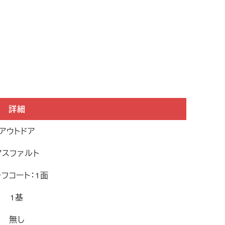
詳細
アウトドア
アスファルト
フコート：1面
1基
無し