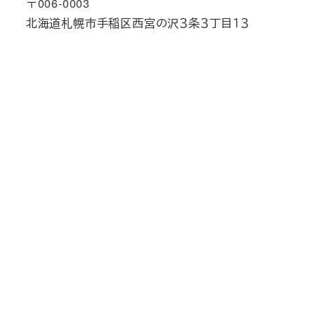
〒006-0003
北海道札幌市手稲区西宮の沢３条３丁目１３