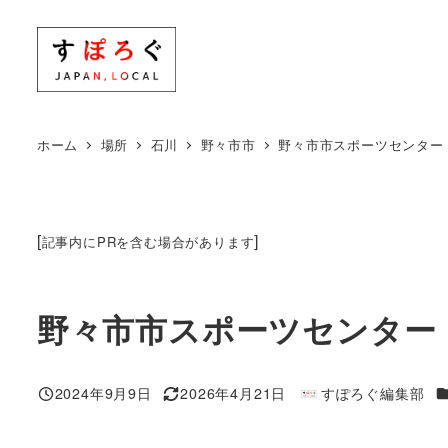
メ
イ
ン
コ
ン
ホーム
場所
石川
野々市市
野々市市スポーツセンター
テ
ン
ツ
[
]
記事内にPRを含む場合があります
へ
移
動
野々市市スポーツセンター
2024年9月9日
2026年4月21日
すぽろぐ編集部
投稿日
更新日
著
者