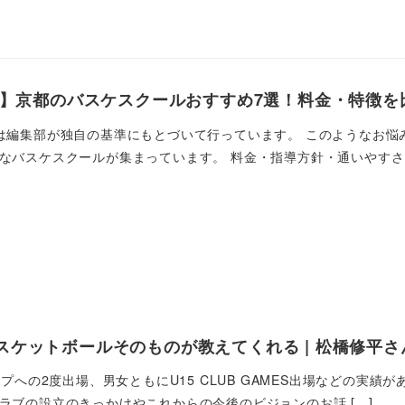
最新】京都のバスケスクールおすすめ7選！料金・特徴を
は編集部が独自の基準にもとづいて行っています。 このようなお悩
なバスケスクールが集まっています。 料金・指導方針・通いやすさは
ケットボールそのものが教えてくれる | 松橋修平さん | 
ップへの2度出場、男女ともにU15 CLUB GAMES出場などの実績
ラブの設立のきっかけやこれからの今後のビジョンのお話 […]