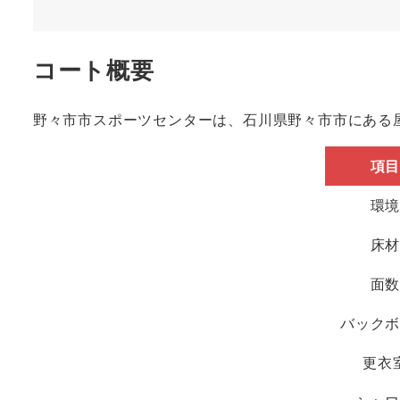
コート概要
野々市市スポーツセンターは、石川県野々市市にある
項
環
床
面
バック
更衣