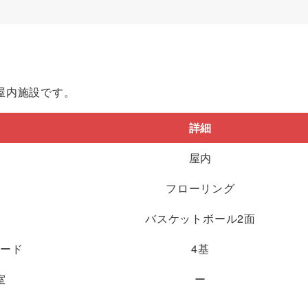
屋内施設です。
目
詳細
境
屋内
材
フローリング
数
バスケットボール2面
ボード
4基
室
ー