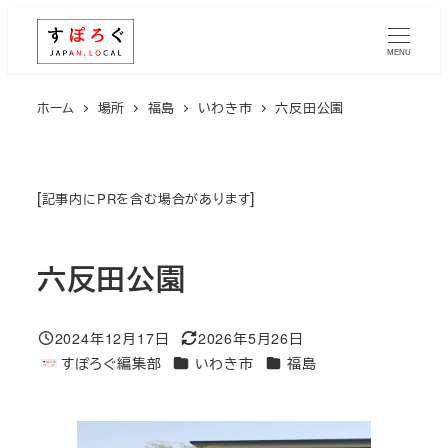
メ
イ
MENU
ン
コ
ホーム
場所
福島
いわき市
六反田公園
ン
テ
ン
[
]
記事内にPRを含む場合があります
ツ
へ
六反田公園
移
動
2024年12月17日
2026年5月26日
投稿日
更新日
エリア
エリア
すぽろぐ編集部
いわき市
福島
著
者