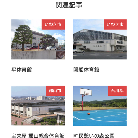
関連記事
いわき市
いわき市
平体育館
関船体育館
郡山市
石川郡
宝来屋 郡山総合体育館
町民憩いの森公園