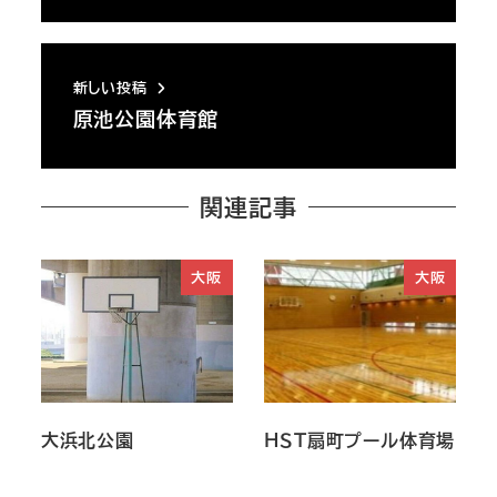
新しい投稿
原池公園体育館
関連記事
大阪
大阪
大浜北公園
ＨＳＴ扇町プール体育場