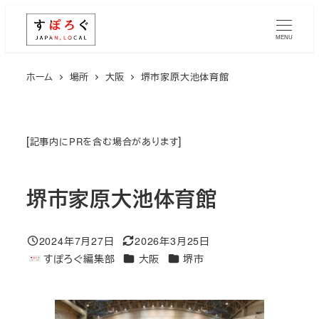
メ
イ
MENU
ン
コ
ホーム
場所
大阪
堺市家原大池体育館
ン
テ
ン
[
]
記事内にPRを含む場合があります
ツ
へ
堺市家原大池体育館
移
動
2024年7月27日
2026年3月25日
投稿日
更新日
エリア
エリア
すぽろぐ編集部
大阪
堺市
著
者