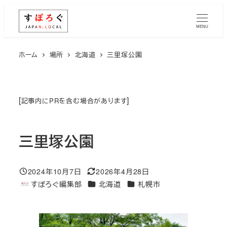
メ
イ
MENU
ン
コ
ホーム
場所
北海道
三里塚公園
ン
テ
ン
[
]
記事内にPRを含む場合があります
ツ
へ
三里塚公園
移
動
2024年10月7日
2026年4月28日
投稿日
更新日
エリア
エリア
すぽろぐ編集部
北海道
札幌市
著
者