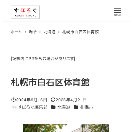
メ
イ
MENU
ン
コ
ホーム
場所
北海道
札幌市白石区体育館
ン
テ
ン
[
]
記事内にPRを含む場合があります
ツ
へ
札幌市白石区体育館
移
動
2024年9月16日
2026年4月21日
投稿日
更新日
エリア
エリア
すぽろぐ編集部
北海道
札幌市
著
者