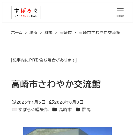
メ
イ
MENU
ン
コ
ホーム
場所
群馬
高崎市
高崎市さわやか交流館
ン
テ
ン
[
]
記事内にPRを含む場合があります
ツ
へ
高崎市さわやか交流館
移
動
2025年1月5日
2026年6月3日
投稿日
更新日
エリア
エリア
すぽろぐ編集部
高崎市
群馬
著
者