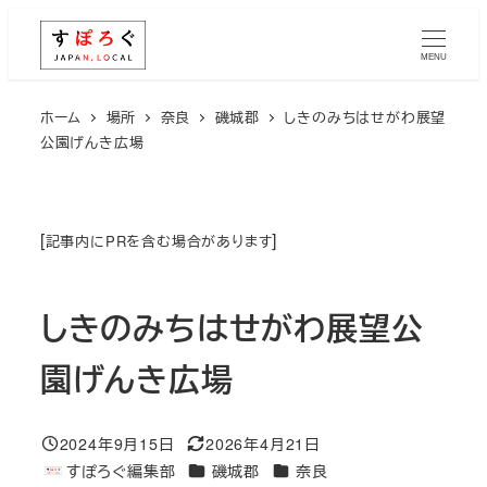
メ
イ
MENU
ン
コ
ホーム
場所
奈良
磯城郡
しきのみちはせがわ展望
公園げんき広場
ン
テ
ン
ツ
[
]
記事内にPRを含む場合があります
へ
移
しきのみちはせがわ展望公
動
園げんき広場
2024年9月15日
2026年4月21日
投稿日
更新日
エリア
エリア
すぽろぐ編集部
磯城郡
奈良
著