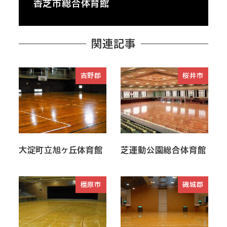
香芝市総合体育館
関連記事
吉野郡
桜井市
大淀町立旭ヶ丘体育館
芝運動公園総合体育館
橿原市
磯城郡