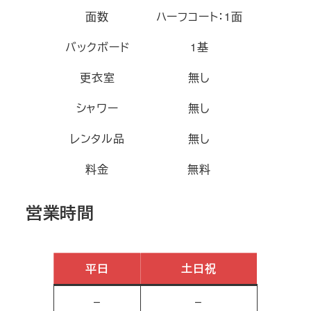
面数
ハーフコート：1面
バックボード
1基
更衣室
無し
シャワー
無し
レンタル品
無し
料金
無料
営業時間
平日
土日祝
–
–