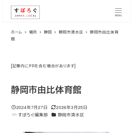
メ
イ
MENU
ン
コ
ホーム
場所
静岡
静岡市清水区
静岡市由比体育
館
ン
テ
ン
ツ
[
]
記事内にPRを含む場合があります
へ
移
静岡市由比体育館
動
2024年7月27日
2026年3月25日
投稿日
更新日
エリア
すぽろぐ編集部
静岡市清水区
著
者