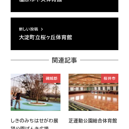
新しい投稿
大淀町立桜ヶ丘体育館
関連記事
磯城郡
桜井市
しきのみちはせがわ展
芝運動公園総合体育館
望公園げんき広場