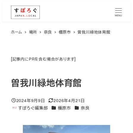
メ
イ
MENU
ン
コ
ホーム
場所
奈良
橿原市
曽我川緑地体育館
ン
テ
ン
[
]
記事内にPRを含む場合があります
ツ
へ
曽我川緑地体育館
移
動
2024年9月9日
2026年4月21日
投稿日
更新日
エリア
エリア
すぽろぐ編集部
橿原市
奈良
著
者