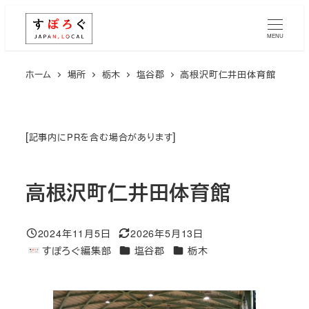
メ
イ
MENU
ン
コ
ホーム
場所
栃木
塩谷郡
高根沢町仁井田体育館
ン
テ
ン
[
]
記事内にPRを含む場合があります
ツ
へ
高根沢町仁井田体育館
移
動
2024年11月5日
2026年5月13日
投稿日
更新日
エリア
エリア
すぽろぐ編集部
塩谷郡
栃木
著
者