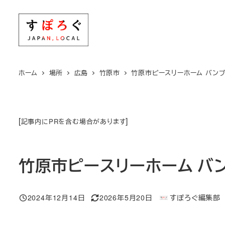
メ
イ
ン
コ
ン
ホーム
場所
広島
竹原市
竹原市ピースリーホーム バン
テ
ン
ツ
[
]
記事内にPRを含む場合があります
へ
移
動
竹原市ピースリーホーム バ
2024年12月14日
2026年5月20日
すぽろぐ編集部
投稿日
更新日
著
者