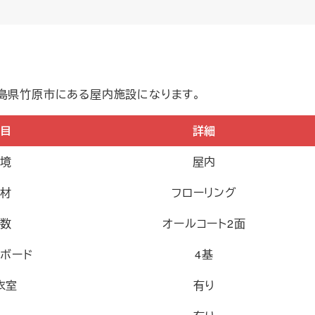
広島県竹原市にある屋内施設になります。
目
詳細
境
屋内
材
フローリング
数
オールコート2面
ボード
4基
衣室
有り