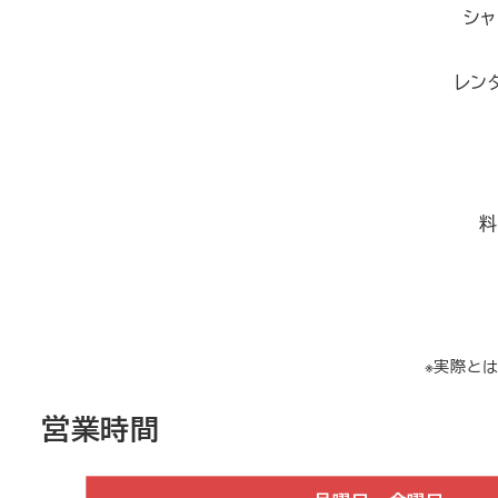
シャ
レン
料
※実際と
営業時間