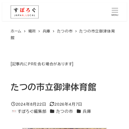
メ
イ
MENU
ン
コ
ホーム
場所
兵庫
たつの市
たつの市立御津体育
館
ン
テ
ン
ツ
[
]
記事内にPRを含む場合があります
へ
移
たつの市立御津体育館
動
2024年8月22日
2026年4月7日
投稿日
更新日
エリア
エリア
すぽろぐ編集部
たつの市
兵庫
著
者