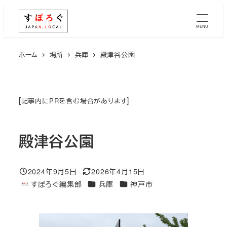
メ
イ
MENU
ン
コ
ホーム
場所
兵庫
殿津谷公園
ン
テ
ン
[
]
記事内にPRを含む場合があります
ツ
へ
殿津谷公園
移
動
2024年9月5日
2026年4月15日
投稿日
更新日
エリア
エリア
すぽろぐ編集部
兵庫
神戸市
著
者