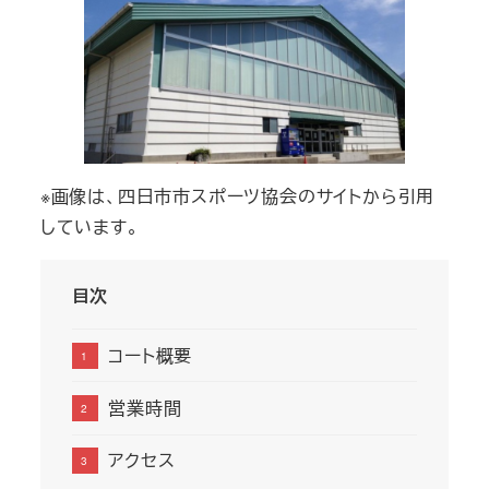
※画像は、四日市市スポーツ協会のサイトから引用
しています。
目次
コート概要
営業時間
アクセス