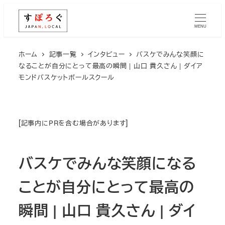
メ
イ
MENU
ン
コ
ホーム
記事一覧
インタビュー
バスケでみんな笑顔に
なることが自分にとって最高の瞬間 | 山口 貴久さん | ダイア
ン
モンドバスケットボールスクール
テ
ン
ツ
[
]
へ
記事内にPRを含む場合があります
移
動
バスケでみんな笑顔になる
ことが自分にとって最高の
瞬間 | 山口 貴久さん | ダイ