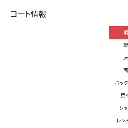
コート情報
バッ
更
シ
レン