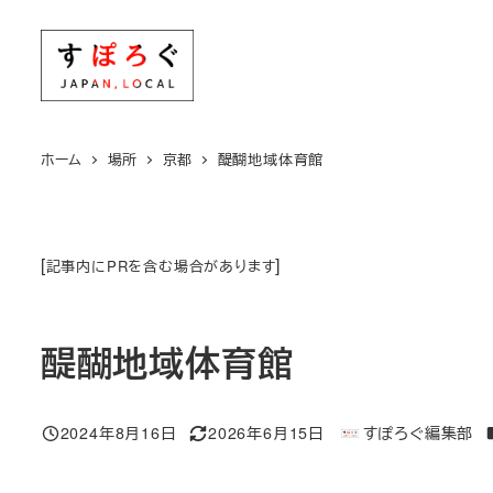
メ
イ
ン
コ
ン
ホーム
場所
京都
醍醐地域体育館
テ
ン
ツ
[
]
記事内にPRを含む場合があります
へ
移
動
醍醐地域体育館
2024年8月16日
2026年6月15日
すぽろぐ編集部
投稿日
更新日
著
者