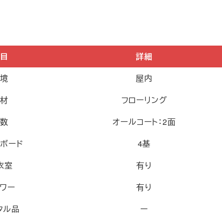
項目
詳細
環境
屋内
床材
フローリング
面数
オールコート：2面
クボード
4基
衣室
有り
ャワー
有り
タル品
ー